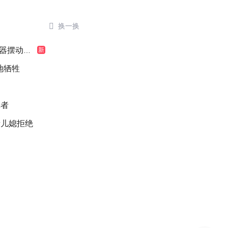

换一换
摆动明显
新
地牺牲
记者
缘儿媳拒绝