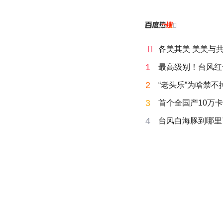


各美其美 美美与
1
最高级别！台风红
2
“老头乐”为啥禁不
3
首个全国产10万卡
4
台风白海豚到哪里