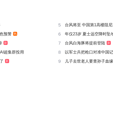
5
共
台风将至 中国第1高楼阻尼器
6
色预警
年仅23岁 夏士远空降时坠
热
7
掉
台风白海豚将提前登陆
新
新
8
AI超集群投用
以军士兵把枪口对准中国
9
了
儿子去世老人要查孙子血
新